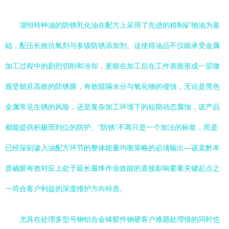
淄恒特种油的防锈乳化油在配方上采用了先进的精制矿物油为基
础，配伍长效抗氧剂与多级防锈添加剂。这使得油品不仅能承受金属
加工过程中的剧烈切削和冷却，更能在加工后在工件表面形成一层微
观坚韧且高效的防锈膜，有效阻隔水分与氧化物的侵蚀，无论是黑色
金属常见生锈的风险，还是复杂加工环境下的短期动态腐蚀，该产品
都能提供积极而到位的防护。“防锈”不再只是一个加法的标签，而是
已经深刻渗入油配方环节的整体能量均衡策略的必须输出—该卖黔本
质确胶有效对应上处于延长最终作业效能的直接影响要素关键起点之
一符合客户利益的深度维护方向特质。
尤其在处理多型号钢铝合金铸胶件钢硬客户难题处理情的同时也