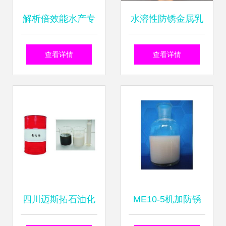
解析倍效能水产专
水溶性防锈金属乳
用乳化油粉的结构
化油与环保型切削
查看详情
查看详情
与功效——功能油
液的创新应用——
脂在水产绿色养殖
以京泰液压支架乳
中的利用革命性升
化液为例
级
四川迈斯拓石油化
ME10-5机加防锈