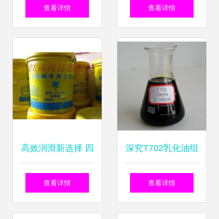
科技发展之乳化油
南京钟山油品厂钟
查看详情
查看详情
的技术革新与绿色
山牌乳化油详解
未来
高效润滑新选择 四
深究T702乳化油组
川成都自贡硬质合
分的现代工业应用
查看详情
查看详情
金成都分公司乳化