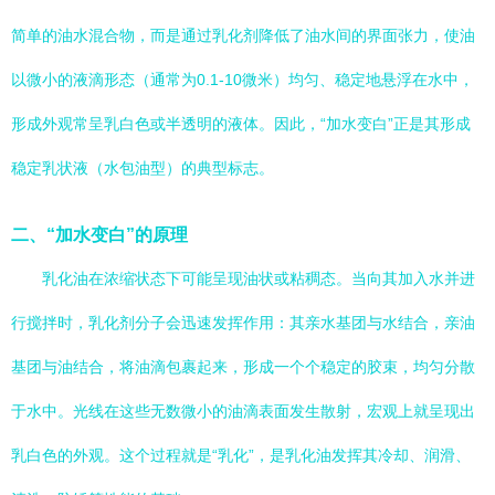
简单的油水混合物，而是通过乳化剂降低了油水间的界面张力，使油
以微小的液滴形态（通常为0.1-10微米）均匀、稳定地悬浮在水中，
形成外观常呈乳白色或半透明的液体。因此，“加水变白”正是其形成
稳定乳状液（水包油型）的典型标志。
二、“加水变白”的原理
乳化油在浓缩状态下可能呈现油状或粘稠态。当向其加入水并进
行搅拌时，乳化剂分子会迅速发挥作用：其亲水基团与水结合，亲油
基团与油结合，将油滴包裹起来，形成一个个稳定的胶束，均匀分散
于水中。光线在这些无数微小的油滴表面发生散射，宏观上就呈现出
乳白色的外观。这个过程就是“乳化”，是乳化油发挥其冷却、润滑、