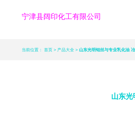
宁津县阔印化工有限公司
当前位置：
首页
>
产品大全
>
山东光明钼丝与专业乳化油 
山东光