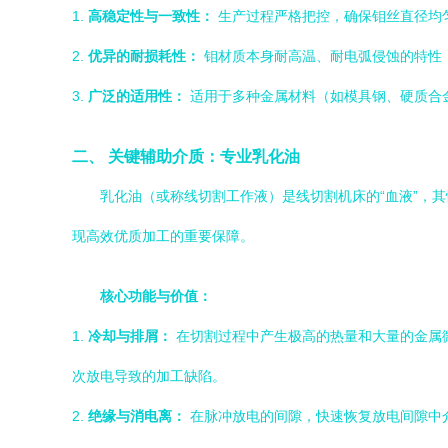
1.
高稳定性与一致性：
生产过程严格把控，确保钼丝直径均
2.
优异的耐损耗性：
钼材质本身耐高温、耐电弧侵蚀的特性
3.
广泛的适用性：
适用于多种金属材料（如模具钢、硬质合
二、 关键辅助介质：专业乳化油
乳化油（或称线切割工作液）是线切割机床的“血液”，
现高效优质加工的重要保障。
核心功能与价值：
1.
冷却与排屑：
在切割过程中产生极高的热量和大量的金属
次放电导致的加工缺陷。
2.
绝缘与消电离：
在脉冲放电的间隙，快速恢复放电间隙中