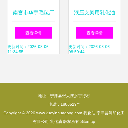
南宫市华宇毛毡厂
液压支架用乳化油
高品质家具配件附
ME20-5 性能、应
查看详情
查看详情
件与乳化油产品全
用与维护指南
更新时间：2026-08-06
更新时间：2026-08-06
11:34:55
08:50:44
览
地址：宁津县张大庄乡杏行村
电话：1886529**
Copyright © 2026
www.kuoyinhuagong.com
乳化油
宁津县阔印化工
有限公司
乳化油
版权所有
Sitemap